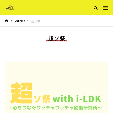
Articles
超ソ祭
超ソ祭