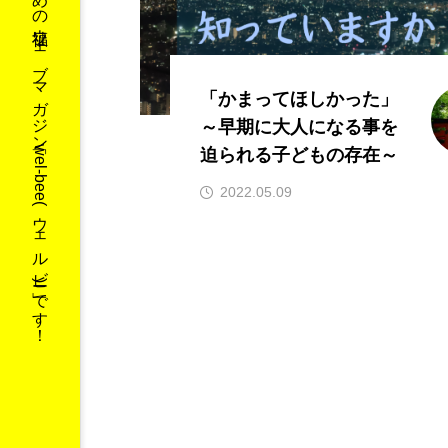
学生による学生のための福祉ウェブマガジン「wel-bee(ウェルビー)」です！
「かまってほしかった」
～早期に大人になる事を
迫られる子どもの存在～
2022.05.09