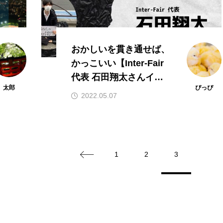
おかしいを貫き通せば、
かっこいい【Inter-Fair
代表 石田翔太さんイン
太郎
ぴっぴ
タビュー】
2022.05.07
1
2
3