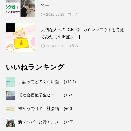
てー
コラム
2022.11.26
3
3
大切な人へのLGBTQ +カミングアウトを考え
てみた【NHK虹クロ】
コラム
2024.01.10
いいねランキング
手話ってどのくらい勉...
+114
【社会福祉学生ヒーロ...
+53
福祉って何？ 社会福...
+43
新メンバーと行く、ス...
+40