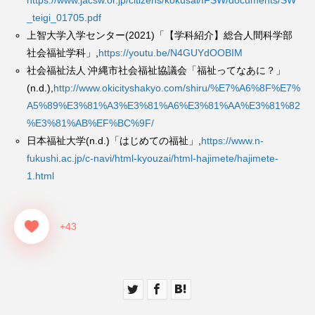
_teigi_01705.pdf
上智大学入学センター(2021)「【学科紹介】総合人間科学部
社会福祉学科」,
https://youtu.be/N4GUYdOOBIM
社会福祉法人 沖縄市社会福祉協議会「福祉ってなあに？」
(n.d.),
http://www.okicityshakyo.com/shiru/%E7%A6%8F%E7%
A5%89%E3%81%A3%E3%81%A6%E3%81%AA%E3%81%82
%E3%81%AB%EF%BC%9F/
日本福祉大学(n.d.)「はじめての福祉」,
https://www.n-
fukushi.ac.jp/c-navi/html-kyouzai/html-hajimete/hajimete-
1.html
+43