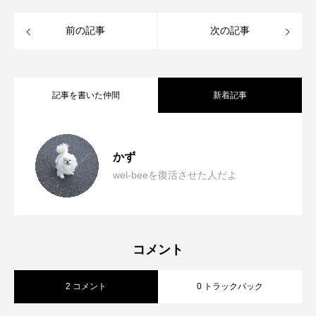
前の記事
次の記事
記事を書いた仲間
新着記事
学生ふたりが語る『ハッピー⭐︎エンド』
2025.04.18
かず
wel-beeを復活させた人だよ
【CyclingWithoutAge】100歳でもサイク
2025.01.19
【映画感想】
【空と大地と】地域とつながる、おしゃ
2024.04.09
リングが大好き！少しの時間で大きな笑
コメント
2 コメント
0 トラックバック
れなカフェ
顔を！（インタビュー）