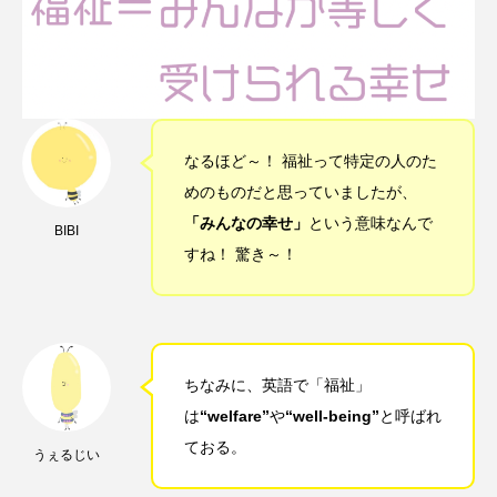
なるほど～！ 福祉って特定の人のた
めのものだと思っていましたが、
「みんなの幸せ」
という意味なんで
BIBI
すね！ 驚き～！
ちなみに、英語で「福祉」
は
“welfare”
や
“well-being”
と呼ばれ
ておる。
うぇるじい