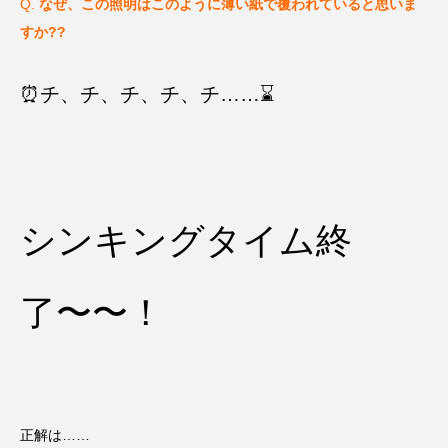
Q.
なぜ、この照明はこのように薄い紙で覆われていると思いま
すか??
⏰チ、チ、チ、チ、チ……⌛️
シンキングタイム終
了〜〜！
正解は……