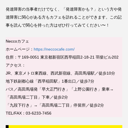
発達障害の当事者だけでなく、「発達障害かも？」という方や発
達障害に関心がある方もカフェを訪れることができます。この記
事を読んで関心を持った方はぜひ行ってみてください〜！
Neccoカフェ
ホームページ：
https://neccocafe.com/
住所：〒169-0051 東京都新宿区西早稲田2-18-21 羽柴ビル202
アクセス：
JR、東京メトロ東西線、西武新宿線、高田馬場駅／徒歩10分
地下鉄副都心線「西早稲田駅」1番出口／徒歩7分
バス／高田馬場発「早大正門行き」「上野公園行き」乗車→
「高田馬場二丁目」下車／徒歩2分
「九段下行き」→「高田馬場二丁目」停留所／徒歩2分
TEL/FAX：03-6233-7456